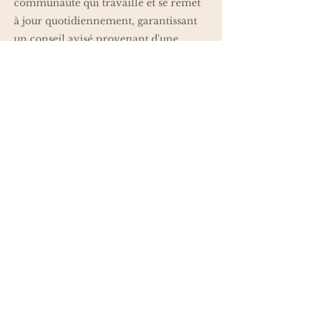
communauté qui travaille et se remet
à jour quotidiennement, garantissant
un conseil avisé provenant d'une
formation faisant référence dans le
domaine de la nutrition.
Condition
d'entrée en
formation
Être majeur au moment de l'entrée en
formation
Prix de la
formation